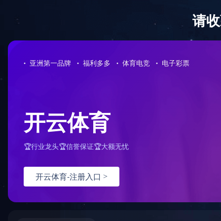
网站首页
公司简介